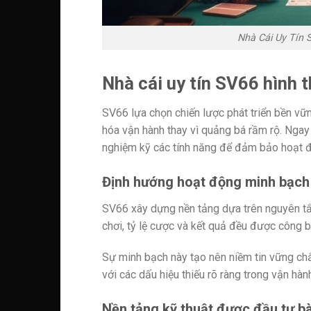
Nhà Cái Uy Tín 
Nhà cái uy tín SV66 hình t
SV66 lựa chọn chiến lược phát triển bền vững
hóa vận hành thay vì quảng bá rầm rộ. Ngay 
nghiệm kỹ các tính năng để đảm bảo hoạt độ
Định hướng hoạt động minh bạch 
SV66 xây dựng nền tảng dựa trên nguyên tắc
chơi, tỷ lệ cược và kết quả đều được công b
Sự minh bạch này tạo nên niềm tin vững chắ
với các dấu hiệu thiếu rõ ràng trong vận hành
Nền tảng kỹ thuật được đầu tư bà