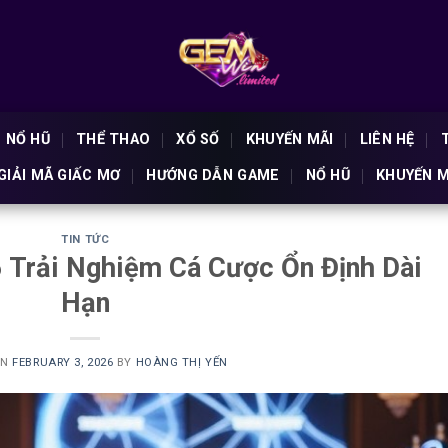
NỔ HŨ
THỂ THAO
XỔ SỐ
KHUYẾN MÃI
LIÊN HỆ
GIẢI MÃ GIẤC MƠ
HƯỚNG DẪN GAME
NỔ HŨ
KHUYẾN M
TIN TỨC
 Trải Nghiệm Cá Cược Ổn Định Dài
Hạn
ON
FEBRUARY 3, 2026
BY
HOÀNG THỊ YẾN