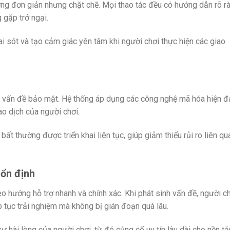
ng đơn giản nhưng chặt chẽ. Mọi thao tác đều có hướng dẫn rõ rà
 gặp trở ngại.
ai sót và tạo cảm giác yên tâm khi người chơi thực hiện các giao
n vấn đề bảo mật. Hệ thống áp dụng các công nghệ mã hóa hiện đ
ao dịch của người chơi.
bất thường được triển khai liên tục, giúp giảm thiểu rủi ro liên qu
 ổn định
 hướng hỗ trợ nhanh và chính xác. Khi phát sinh vấn đề, người c
 tục trải nghiệm mà không bị gián đoạn quá lâu.
ự hài lòng của người chơi, từ đó củng cố uy tín lâu dài cho nền tả