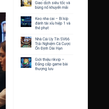
Giao dịch siêu tốc và
bùng nổ khuyến mãi
Keo nha cai – Bí kíp
đánh tài xỉu hiệp 1 và
thẻ phạt
Nhà Cái Uy Tín SV66
Trải Nghiệm Cá Cược
Ổn Định Dài Hạn
Giới thiệu rikvip –
Đẳng cấp game bài
thượng lưu