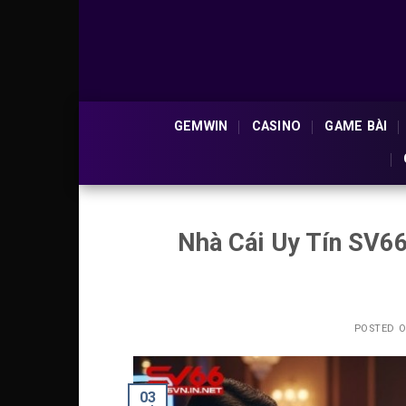
Skip
to
content
GEMWIN
CASINO
GAME BÀI
Nhà Cái Uy Tín SV66
POSTED 
03