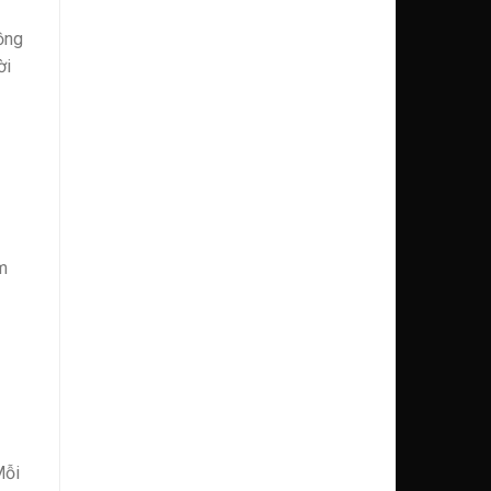
ồng
ời
m
Mỗi