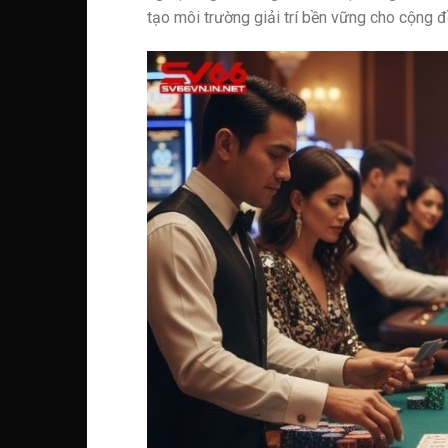
tạo môi trường giải trí bền vững cho cộng đ