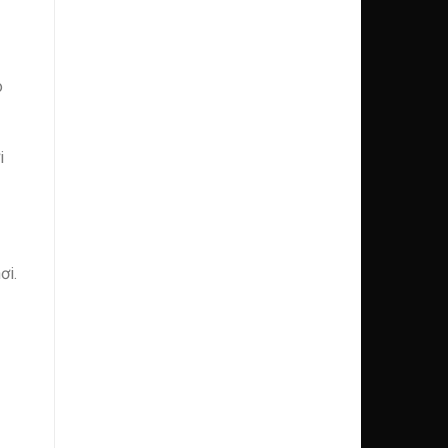
ò
i
ơi.