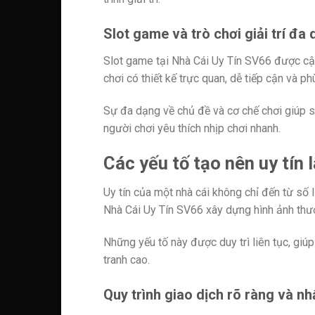
Slot game và trò chơi giải trí đa
Slot game tại Nhà Cái Uy Tín SV66 được cậ
chơi có thiết kế trực quan, dễ tiếp cận và p
Sự đa dạng về chủ đề và cơ chế chơi giúp sl
người chơi yêu thích nhịp chơi nhanh.
Các yếu tố tạo nên uy tín 
Uy tín của một nhà cái không chỉ đến từ số
Nhà Cái Uy Tín SV66 xây dựng hình ảnh thươ
Những yếu tố này được duy trì liên tục, giú
tranh cao.
Quy trình giao dịch rõ ràng và n