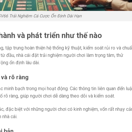
SV66 Trải Nghiệm Cá Cược Ổn Định Dài Hạn
hành và phát triển như thế nào
, tập trung hoàn thiện hệ thống kỹ thuật, kiểm soát rủi ro và chu
từ đầu, nhà cái đặt trải nghiệm người chơi làm trọng tâm, thử
ng ổn định lâu dài.
và rõ ràng
 minh bạch trong mọi hoạt động. Các thông tin liên quan đến luậ
ố rõ ràng, giúp người chơi dễ dàng theo dõi và kiểm soát.
c, đặc biệt với những người chơi có kinh nghiệm, vốn rất nhạy c
 nhà cái.
i bản