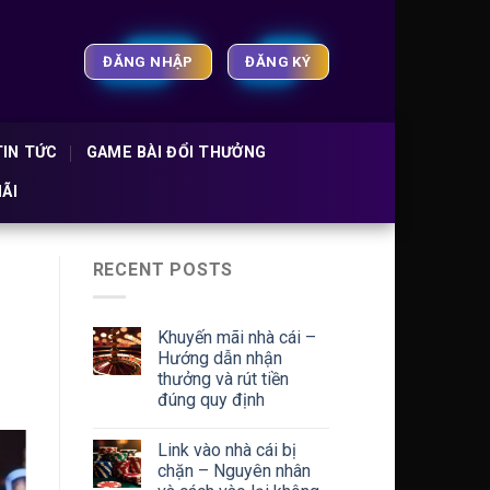
ĐĂNG NHẬP
ĐĂNG KÝ
TIN TỨC
GAME BÀI ĐỔI THƯỞNG
ÃI
RECENT POSTS
Khuyến mãi nhà cái –
Hướng dẫn nhận
thưởng và rút tiền
đúng quy định
Link vào nhà cái bị
chặn – Nguyên nhân